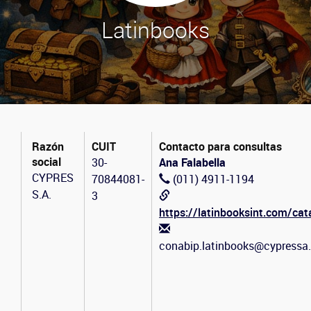
Latinbooks
Razón
CUIT
Contacto para consultas
social
30-
Ana Falabella
CYPRES
70844081-
(011) 4911-1194
S.A.
3
https://latinbooksint.com/cat
conabip.latinbooks@cypressa