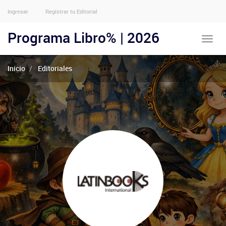
Ingresar
Registrar tu Editorial
Menu
Usuarios
Programa Libro% | 2026
Toggle
Anónimos
naviga
Inicio
Editoriales