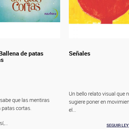
Ballena de patas
Señales
as
Un bello relato visual que 
 sabe que las mentiras
sugiere poner en movimie
n patas cortas.
el...
í,...
SEGUIR LE