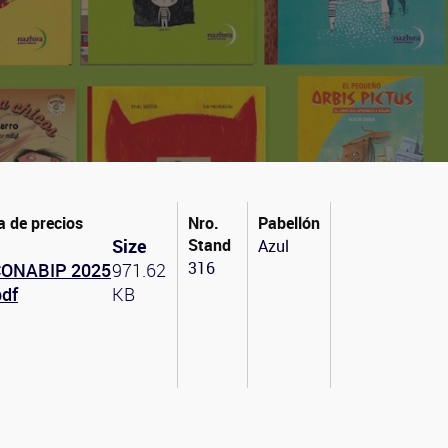
a de precios
Nro.
Pabellón
Size
Stand
Azul
316
CONABIP 2025
971.62
pdf
KB