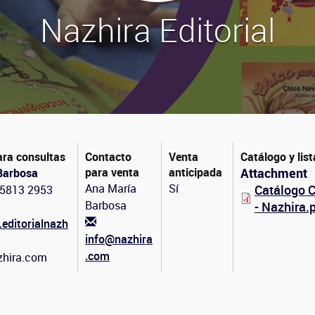
Nazhira Editorial
ara consultas
Contacto
Venta
Catálogo y list
para venta
anticipada
Attachment
Barbosa
Ana María
Sí
Catálogo 
 5813 2953
Barbosa
- Nazhira.
editorialnazh
info@nazhira
.com
hira.com