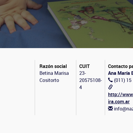
Razón social
CUIT
Contacto p
Betina Marisa
23-
Ana María 
Cositorto
20575108-
(011) 15
4
http://www.
ira.com.ar
info@naz