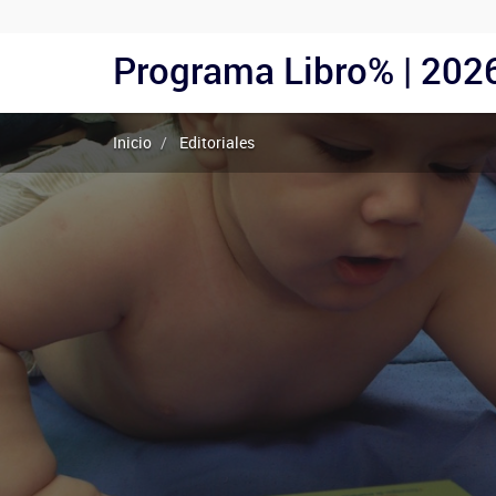
Menu
Programa Libro% | 202
Navegación
Usuarios
principal
Anónimos
Inicio
Editoriales