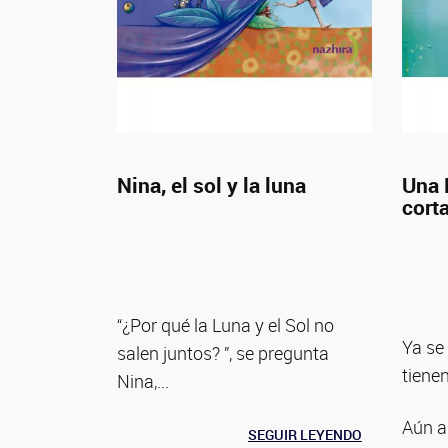
Nina, el sol y la luna
Una 
cort
“¿Por qué la Luna y el Sol no
Ya se
salen juntos? ”, se pregunta
tiene
Nina,...
Aún as
SEGUIR LEYENDO