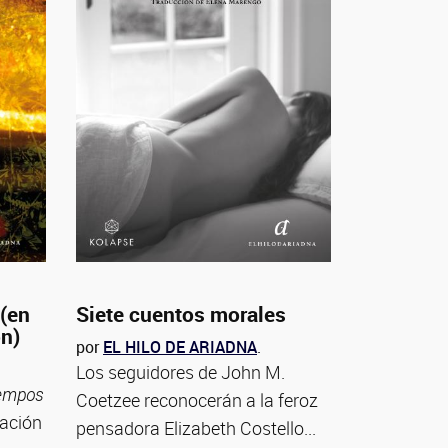
 (en
Siete cuentos morales
ón)
por
EL HILO DE ARIADNA
.
Los seguidores de John M.
iempos
Coetzee reconocerán a la feroz
tación
pensadora Elizabeth Costello...