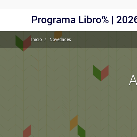
Menu
Programa Libro% | 202
Navegación
Usuarios
principal
Anónimos
Inicio
Novedades
A