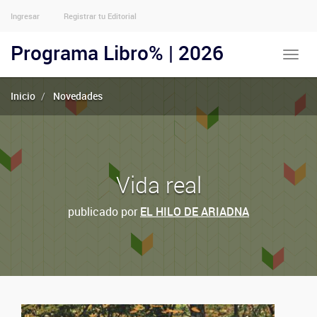
Ingresar
Registrar tu Editorial
Menu
Usuarios
Programa Libro% | 2026
Toggle
Anónimos
naviga
Inicio
Novedades
Vida real
publicado por
EL HILO DE ARIADNA