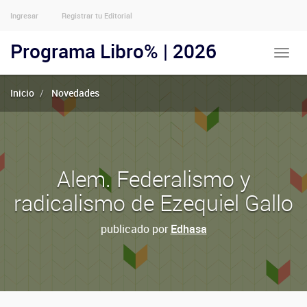
Ingresar
Registrar tu Editorial
Menu
Usuarios
Programa Libro% | 2026
Toggle
Anónimos
naviga
Inicio
Novedades
Alem. Federalismo y
radicalismo de Ezequiel Gallo
publicado por
Edhasa