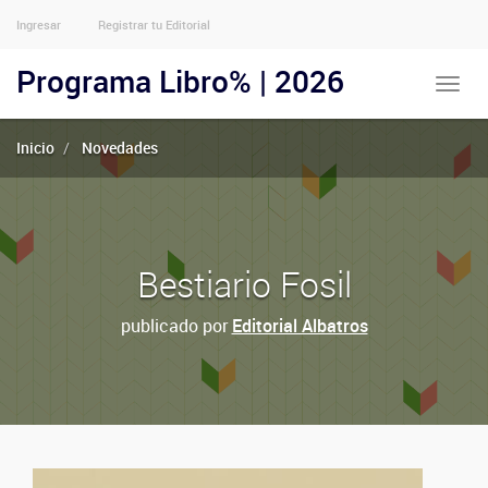
Ingresar
Registrar tu Editorial
Menu
Usuarios
Programa Libro% | 2026
Toggle
Anónimos
naviga
Inicio
Novedades
Bestiario Fosil
publicado por
Editorial Albatros