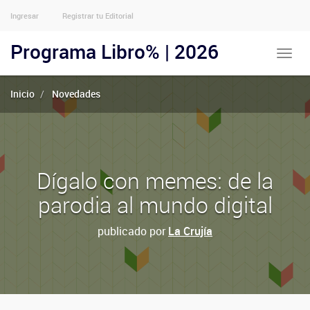
Ingresar
Registrar tu Editorial
Menu
Usuarios
Programa Libro% | 2026
Toggle
Anónimos
naviga
Inicio
Novedades
Dígalo con memes: de la
parodia al mundo digital
publicado por
La Crujía