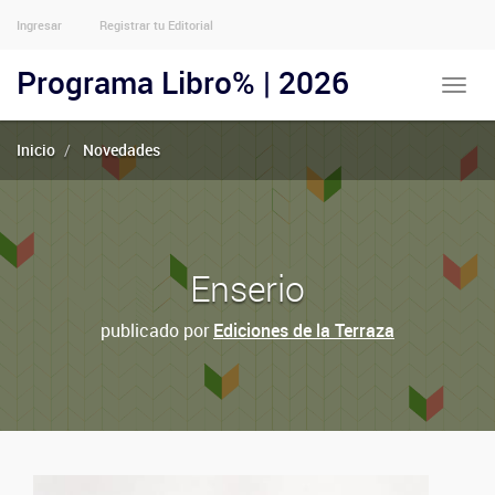
Ingresar
Registrar tu Editorial
Menu
Usuarios
Programa Libro% | 2026
Toggle
Anónimos
naviga
Inicio
Novedades
Enserio
publicado por
Ediciones de la Terraza