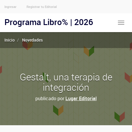
Ingresar
Registrar tu Editorial
Menu
Usuarios
Programa Libro% | 2026
Toggle
Anónimos
naviga
Inicio
Novedades
Gestalt, una terapia de
integración
publicado por
Lugar Editorial