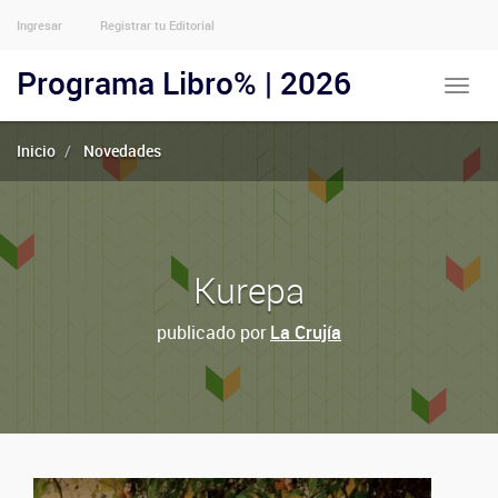
Ingresar
Registrar tu Editorial
Menu
Usuarios
Programa Libro% | 2026
Toggle
Anónimos
naviga
Inicio
Novedades
Kurepa
publicado por
La Crujía