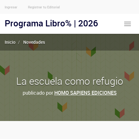
Ingresar
Registrar tu Editorial
Menu
Usuarios
Programa Libro% | 2026
Toggle
Anónimos
naviga
Inicio
Novedades
La escuela como refugio
publicado por
HOMO SAPIENS EDICIONES