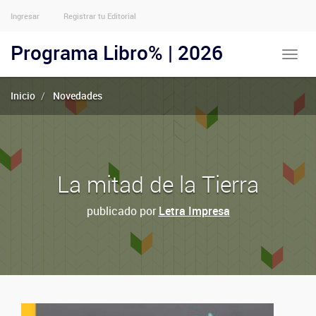
Ingresar
Registrar tu Editorial
Menu
Usuarios
Programa Libro% | 2026
Toggle
Anónimos
naviga
Inicio
Novedades
La mitad de la Tierra
publicado por
Letra Impresa