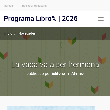
Ingresar
Registrar tu Editorial
Menu
Usuarios
Programa Libro% | 2026
Toggle
Anónimos
naviga
Inicio
Novedades
La vaca va a ser hermana
publicado por
Editorial El Ateneo