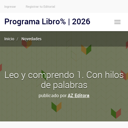
Ingresar
Registrar tu Editorial
Menu
Usuarios
Programa Libro% | 2026
Toggle
Anónimos
naviga
Inicio
Novedades
Leo y comprendo 1. Con hilos
de palabras
publicado por
AZ Editora