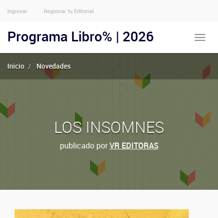
Ingresar
Registrar tu Editorial
Menu
Usuarios
Programa Libro% | 2026
Toggle
Anónimos
naviga
Inicio
Novedades
LOS INSOMNES
publicado por
VR EDITORAS