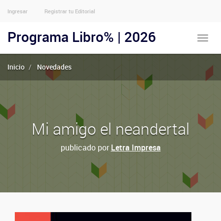
Ingresar
Registrar tu Editorial
Menu
Usuarios
Programa Libro% | 2026
Toggle
Anónimos
naviga
Inicio
Novedades
Mi amigo el neandertal
publicado por
Letra Impresa