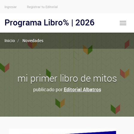
Ingresar
Registrar tu Editorial
Menu
Usuarios
Programa Libro% | 2026
Toggle
Anónimos
naviga
Inicio
Novedades
mi primer libro de mitos
publicado por
Editorial Albatros