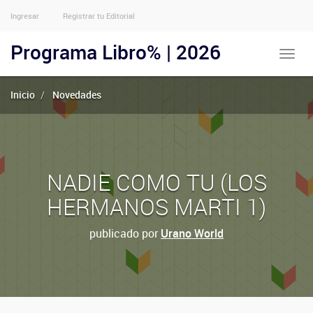
Ingresar
Registrar tu Editorial
Menu
Usuarios
Programa Libro% | 2026
Toggle
Anónimos
naviga
Inicio
Novedades
NADIE COMO TU (LOS
HERMANOS MARTI 1)
publicado por
Urano World