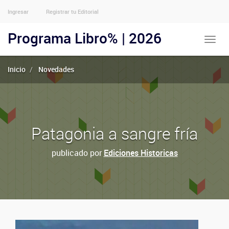
Ingresar
Registrar tu Editorial
Menu
Usuarios
Programa Libro% | 2026
Toggle
Anónimos
naviga
Inicio
Novedades
Patagonia a sangre fría
publicado por
Ediciones Historicas