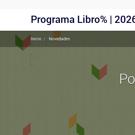
Menu
Programa Libro% | 202
Navegación
Usuarios
principal
Anónimos
Inicio
Novedades
Po