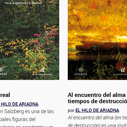
real
Al encuentro del alma
tiempos de destrucci
 HILO DE ARIADNA
.
por
EL HILO DE ARIADNA
.
n Salzberg es una de las
Al encuentro del alma (en t
pales figuras del
de destrucción)
es una invi
ulness en occidente y es...