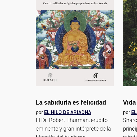
La sabiduría es felicidad
Vida 
por
EL HILO DE ARIADNA
.
por
EL
El Dr. Robert Thurman, erudito
Sharo
eminente y gran intérprete de la
princi
filosofía del budismo...
mindf