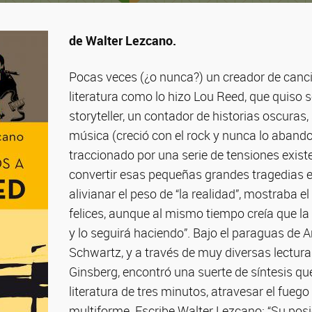
de Walter Lezcano.
Pocas veces (¿o nunca?) un creador de canci
literatura como lo hizo Lou Reed, que quiso se
storyteller, un contador de historias oscuras
música (creció con el rock y nunca lo aband
traccionado por una serie de tensiones existe
convertir esas pequeñas grandes tragedias 
alivianar el peso de “la realidad”, mostraba e
felices, aunque al mismo tiempo creía que l
y lo seguirá haciendo”. Bajo el paraguas de 
Schwartz, y a través de muy diversas lectur
Ginsberg, encontró una suerte de síntesis qu
literatura de tres minutos, atravesar el fuego
multiforme. Escribe Walter Lezcano: “Su pos