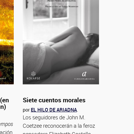
 (en
Siete cuentos morales
ón)
por
EL HILO DE ARIADNA
.
Los seguidores de John M.
iempos
Coetzee reconocerán a la feroz
tación
pensadora Elizabeth Costello...