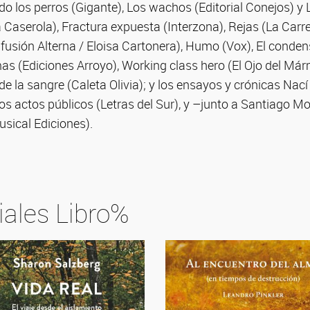
do los perros (Gigante), Los wachos (Editorial Conejos) y 
Caserola), Fractura expuesta (Interzona), Rejas (La Carret
usión Alterna / Eloisa Cartonera), Humo (Vox), El condensa
mas (Ediciones Arroyo), Working class hero (El Ojo del Má
 de la sangre (Caleta Olivia); y los ensayos y crónicas Nac
s actos públicos (Letras del Sur), y –junto a Santiago Moto
sical Ediciones).
iales Libro%