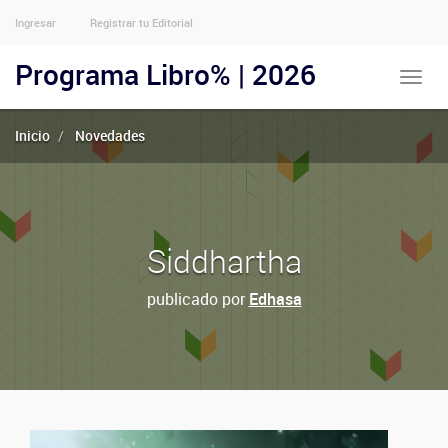
Ingresar
Registrar tu Editorial
Menu
Usuarios
Programa Libro% | 2026
Toggle
Anónimos
naviga
Inicio
Novedades
Siddhartha
publicado por
Edhasa