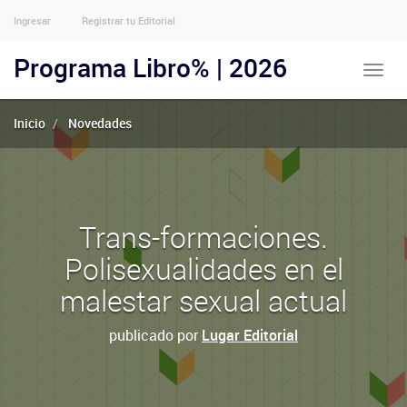
Ingresar
Registrar tu Editorial
Menu
Usuarios
Programa Libro% | 2026
Toggle
Anónimos
naviga
Inicio
Novedades
Trans-formaciones.
Polisexualidades en el
malestar sexual actual
publicado por
Lugar Editorial