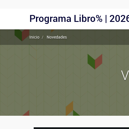
Menu
Programa Libro% | 202
Navegación
Usuarios
principal
Anónimos
Inicio
Novedades
V