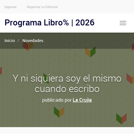
Ingresar
Registrar tu Editorial
Menu
Usuarios
Programa Libro% | 2026
Toggle
Anónimos
naviga
Inicio
Novedades
Y ni siquiera soy el mismo
cuando escribo
publicado por
La Crujía