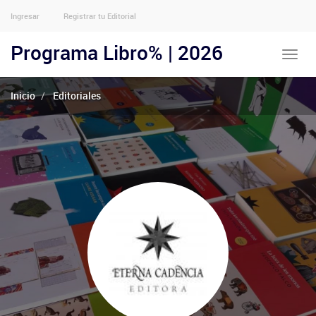
Ingresar
Registrar tu Editorial
Menu
Usuarios
Programa Libro% | 2026
Toggle
Anónimos
naviga
Inicio
Editoriales