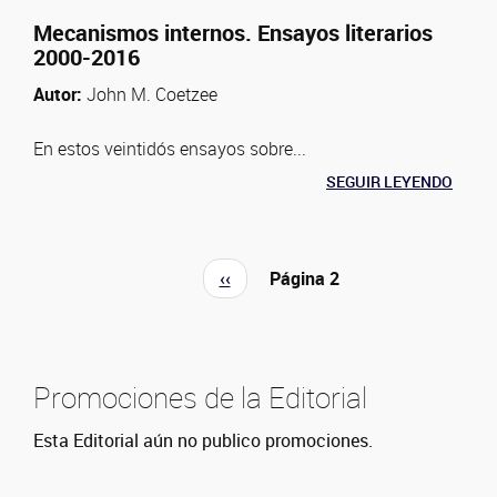
Mecanismos internos. Ensayos literarios
2000-2016
Autor:
John M. Coetzee
En estos veintidós ensayos sobre...
SEGUIR LEYENDO
P
‹‹
Página 2
Paginación
á
g
i
n
Promociones de la Editorial
a
a
Esta Editorial aún no publico promociones.
n
t