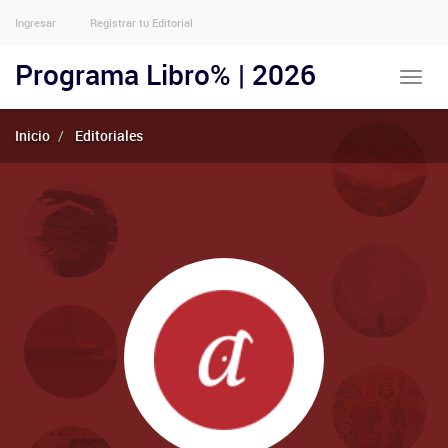
Ingresar
Registrar tu Editorial
Menu
Usuarios
Programa Libro% | 2026
Toggle
Anónimos
naviga
Inicio
Editoriales