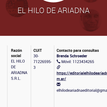
EL HILO DE ARIADNA
Razón
CUIT
Contacto para consultas
social
30-
Brenda Schroeder
EL HILO
71226595-
Móvil: 1123434265
DE
3
ARIADNA
https://editorialelhilodeariad
S.R.L.
m.ar/
elhilodeariadnaeditorial@gm